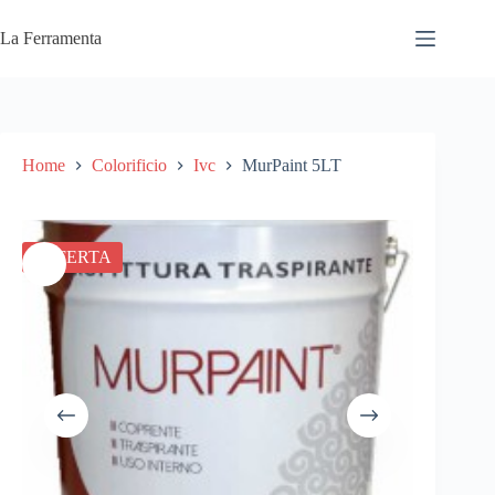
Salta
al
La Ferramenta
contenuto
Home
Colorificio
Ivc
MurPaint 5LT
OFFERTA